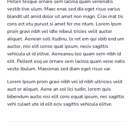
Pellen tesque ornare sem lacinia quam venenatis
vestib tive ulum. Maec enas sed dia eget risus varius
blandit ult amid dolor sit amet non magn. Cras mat tis
cons ect etu purust si amet fer me ntum. Lorem Ipsm
proin gravi nibh vel idte nibeul tricies velit auctor
aliquet. Aenean soll itudinu, lo ret em qui sbib end um
auctor, nisi elit conse quat ipsum, neciv sagittis
vehicula ut id elitve. Aeneaneu leo quam sem nibh id
elit. Pellent esq ue ornare sem lacinia quam vene natis
veste ibulum. Maecenas sed diam eget risus var.
Lorem Ipsum proin gravi nibh vel id nibh ultricies velit
auct or aliquet. Aene an sol lici tudin, lorem quis
bibendum aucto nisi elit cons equat ipsum, nec sagittis
vehi culaet ute id elit eciv sagittis vehicula elitve.