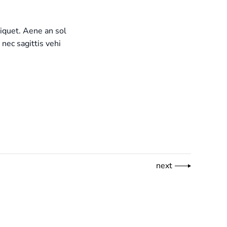
liquet. Aene an sol
 nec sagittis vehi
next