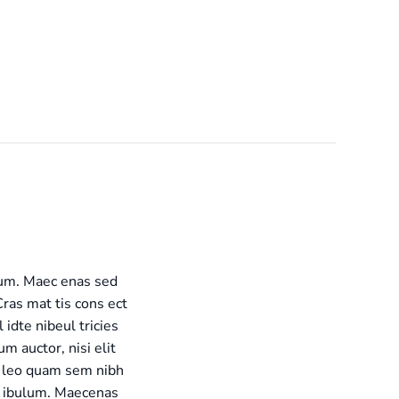
lum. Maec enas sed
Cras mat tis cons ect
idte nibeul tricies
um auctor, nisi elit
eu leo quam sem nibh
te ibulum. Maecenas