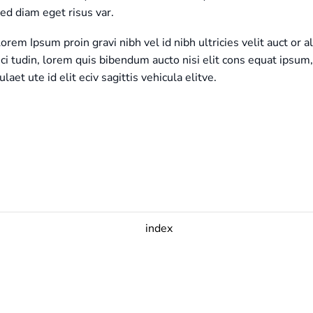
ed diam eget risus var.
orem Ipsum proin gravi nibh vel id nibh ultricies velit auct or a
ici tudin, lorem quis bibendum aucto nisi elit cons equat ipsum,
ulaet ute id elit eciv sagittis vehicula elitve.
index