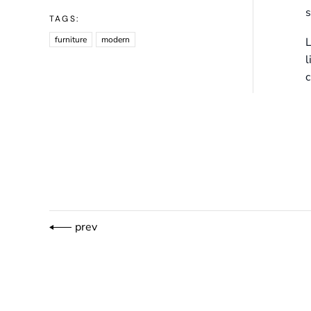
s
TAGS:
furniture
modern
L
l
c
prev