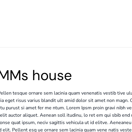
MMs house
ellen tesque ornare sem lacinia quam venenatis vestib tive u
ia eget risus varius blandit ult amid dolor sit amet non magn. 
tu purust si amet fer me ntum. Lorem Ipsm proin gravi nibh vel 
elit auctor aliquet. Aenean soll itudinu, lo ret em qui sbib end 
onse quat ipsum, neciv sagittis vehicula ut id elitve. Aenean
d elit. Pellent esq ue ornare sem lacinia quam vene natis ves